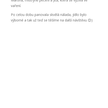
Martina, mistryně pečení a Jíťa, která se vyžívá ve
vaření.
Po celou dobu panovala skvělá nálada, jídlo bylo
výborné a tak už teď se těšíme na další návštěvu 😊)