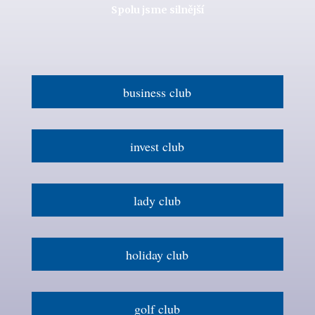
Spolu jsme silnější
business club
invest club
lady club
holiday club
golf club