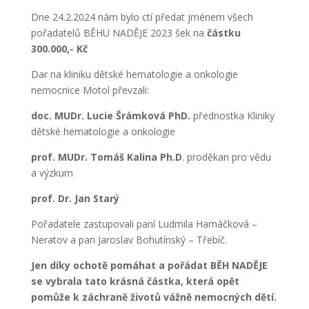
Dne 24.2.2024 nám bylo ctí předat jménem všech
pořadatelů BĚHU NADĚJE 2023 šek na
částku
300.000,- Kč
Dar na kliniku dětské hematologie a onkologie
nemocnice Motol převzali:
doc. MUDr. Lucie Šrámková PhD.
přednostka Kliniky
dětské hematologie a onkologie
prof. MUDr. Tomáš Kalina Ph.D
. proděkan pro vědu
a výzkum
prof. Dr. Jan Starý
Pořadatele zastupovali paní Ludmila Hamáčková –
Neratov a pan Jaroslav Bohutínský – Třebíč.
Jen díky ochotě pomáhat a pořádat BĚH NADĚJE
se vybrala tato krásná částka, která opět
pomůže k záchraně životů vážně nemocných dětí.