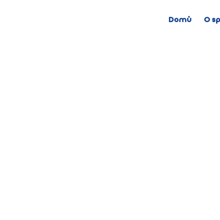
Domů
O sp