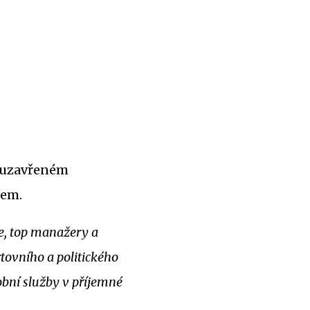
Myš
klub
jed
v uzavřeném
Myšlenka klu
bem.
funguje skvěl
členy ideáln
e, top manažery a
prostředí, v
tovního a politického
věnovat busine
bní služby v příjemné
relaxovat a n