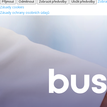
Zobra
Příjmout
Odmítnout
Zobrazit předvolby
Uložit předvolby
Zásady cookies
Zásady ochrany osobních údajů
bus