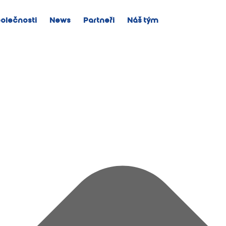
olečnosti
News
Partneři
Náš tým