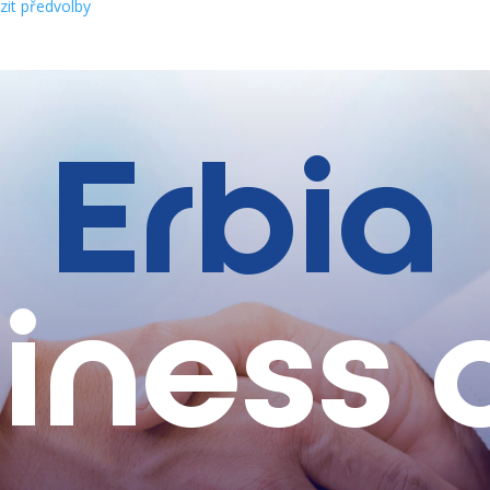
zit předvolby
Erbia
iness 